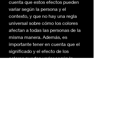
cuenta que estos efectos pueden 
variar según la persona y el 
contexto, y que no hay una regla 
universal sobre cómo los colores 
afectan a todas las personas de la 
misma manera. Además, es 
importante tener en cuenta que el 
significado y el efecto de los 
colores pueden variar según la 
cultura y el contexto. Y si quieres 
conocer en profundidad el 
significado de los colores
 en la 
biblia entra en este portal 
especializado en español. Te 
daremos antes unas pequeñas 
anotaciones. En la Biblia, los 
colores a menudo tienen 
simbolismos y significados 
específicos. A continuación se 