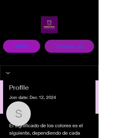
Mystic
SHOP
Message us
Profile
Join date: Dec 12, 2024
More actions
Message
Follow
About
signicolor
El significado de los colores es el 
signicolor
siguiente, dependiendo de cada 